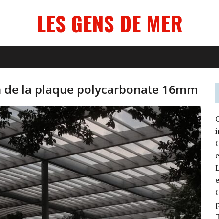
LES GENS DE MER
ion de la plaque polycarbonate 16mm
C
i
C
e
L
e
G
T